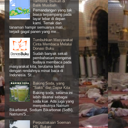
Tambora: Berkah di
Balik Musibah
Pemandangan yang tak
biasa terpampang pada
layar lebar di depan
kami. Ternak dan
tanaman hampir semuanya mati,
terjadi gagal panen yang me...
Tumbuhkan Masyarakat
Cinta Membaca Melalui
Donasi Buku
Sudah banyak sekali
pembahasan mengenai
budaya membaca pada
masyarakat kita, terutama terkait
dengan rendahnya minat baca di
Indonesia. St...
Baking Soda, yang
"Sakti" dari Dapur Kita
Baking soda, selama ini
lebih dikenal sebagai
soda kue. Ada juga yang
menyebutnya Natrium
Bikarbonat, Sodium Bikarbonat (SoBi),
Natrium/S...
Perpustakaan Soeman
HS, Bukan