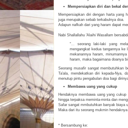
Mempersiapkan diri dan bekal den
Mempersiapkan diri dengan harta yang h
juga merupakan sebab terkabulnya doa.
Adapun nafkah dari yang haram dapat men
Nabi Shallallahu 'Alaihi Wasallam bersabd
"... seorang laki-laki yang mel
mengangkat kedua tangannya ke la
mekanannya haram, minumannya h
haram, maka bagaimana doanya bis
Seorang musafir sangat membutuhkan b
Ta'ala, mendekatkan diri kepada-Nya, 
menutup pintu pengabulan doa bagi dirin
Membawa uang yang cukup
Hendaknya membawa uang yang cukup ag
hingga terpaksa meminta-minta dan men
Safar sangat mmbutuhkan banyak biaya un
Maka dari itu seorang mukmin hendaknya t
* Bersambung ke: