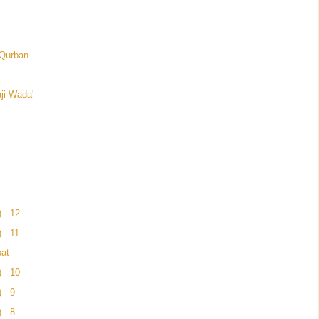
 Qurban
ji Wada'
 - 12
 - 11
pat
 - 10
 - 9
 - 8