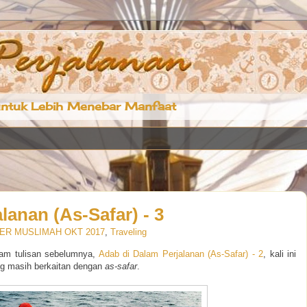
ntuk Lebih Menebar Manfaat
lanan (As-Safar) - 3
R MUSLIMAH OKT 2017
,
Traveling
lam tulisan sebelumnya,
Adab di Dalam Perjalanan (As-Safar) - 2
, kali ini
ng masih berkaitan dengan
as-safar
.