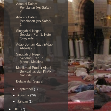
Adab di Dalam
Perjalanan (As-Safar) -
2
Adab di Dalam
Perjalanan (As-Safar) -
1
Singgah di Negeri
Sebelah (Part 3: Hotel
Quayside ...
Adab Berhari Raya (Adab
Al-'Ied) - 3
Singgah di Negeri
Sebelah (Part 2:
Menuju Melaka)
Menikmati Produk Alami
Berkualitas dari KhAF
Naturals
Belajar dari Sejarah
►
September
(1)
►
Agustus
(29)
►
Januari
(1)
►
2016
(7)