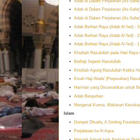
Adab di Dalam Perjalanan (As-Safar)
Adab di Dalam Perjalanan (As-Safar)
Adab di Dalam Perjalanan (As-Safar)
Adab Berhari Raya (Adab Al-'Ied) - 3
Adab Berhari Raya (Adab Al-'Ied) - 2
Adab Berhari Raya (Adab Al-'Ied) - 1
Khutbah Rasulullah pada Hari Raya
Berhaji Seperti Rasulullah
Khutbah Agung Rasulullah Ketika Ha
Kisah Haji Wada' (Perpisahan) Rasul
Hari-hari yang Disunnahkan untuk B
Adab Berqurban
Mengenal Kurma, Makanan Kesukaa
Islam
Dompet Dhuafa, A Smiling Foundati
Perjalanan ke Al Aqsa
Menjadi Sebaik-baik Perhiasan Duni