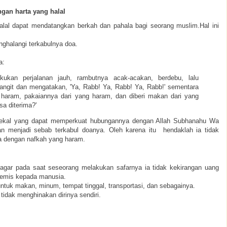
gan harta yang halal
alal dapat mendatangkan berkah dan pahala bagi seorang muslim.Hal ini
ghalangi terkabulnya doa.
a:
akukan perjalanan jauh, rambutnya acak-acakan, berdebu, lalu
ngit dan mengatakan, 'Ya, Rabb! Ya, Rabb! Ya, Rabb!' sementara
aram, pakaiannya dari yang haram, dan diberi makan dari yang
a diterima?'
ekal yang dapat memperkuat hubungannya dengan Allah Subhanahu Wa
dan menjadi sebab terkabul doanya. Oleh karena itu
hendaklah ia tidak
ya dengan nafkah yang haram.
ar pada saat seseorang melakukan safarnya ia tidak kekirangan uang
gemis kepada manusia.
tuk makan, minum, tempat tinggal, transportasi, dan sebagainya.
idak menghinakan dirinya sendiri.