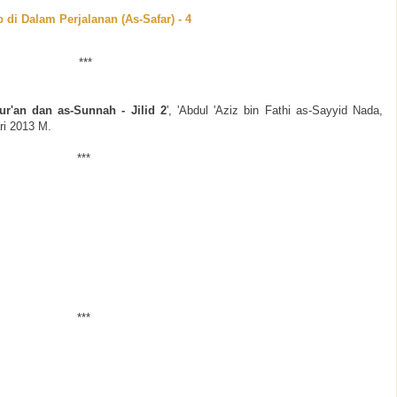
 di Dalam Perjalanan (As-Safar) - 4
***
r'an dan as-Sunnah - Jilid 2
', 'Abdul 'Aziz bin Fathi as-Sayyid Nada,
ri 2013 M.
***
***