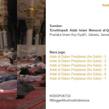
Adab
Sumber:
'
Ensiklopedi Adab Islam Menurut al-Qu
Pustaka Imam Asy-Syafi'i, Jakarta, Janua
Baca juga:
Adab di Dalam Perjalanan (As-Safar) - 1
Adab di Dalam Perjalanan (As-Safar) - 2
Adab di Dalam Perjalanan (As-Safar) - 4
Adab di Dalam Perjalanan (As-Safar) - 5
Adab di Dalam Perjalanan (As-Safar) - 6
Adab di Dalam Perjalanan (As-Safar) - 7
#ODOPOKT10
#BloggerMuslimahIndonesia