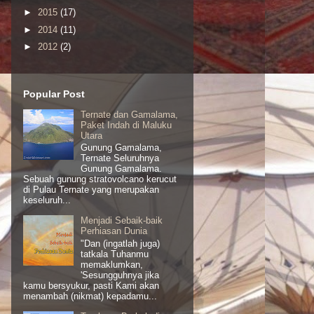
►
2015
(17)
►
2014
(11)
►
2012
(2)
Popular Post
Ternate dan Gamalama,
Paket Indah di Maluku
Utara
Gunung Gamalama,
Ternate Seluruhnya
Gunung Gamalama.
Sebuah gunung stratovolcano kerucut
di Pulau Ternate yang merupakan
keseluruh...
Menjadi Sebaik-baik
Perhiasan Dunia
"Dan (ingatlah juga)
tatkala Tuhanmu
memaklumkan,
'Sesungguhnya jika
kamu bersyukur, pasti Kami akan
menambah (nikmat) kepadamu...