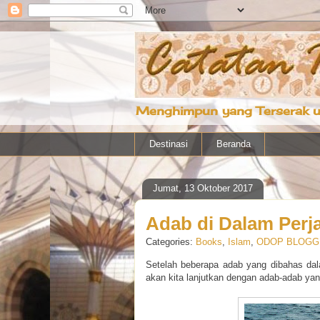
Menghimpun yang Terserak u
Destinasi
Beranda
Jumat, 13 Oktober 2017
Adab di Dalam Perja
Categories:
Books
,
Islam
,
ODOP BLOGGE
Setelah beberapa adab yang dibahas da
akan kita lanjutkan dengan adab-adab ya