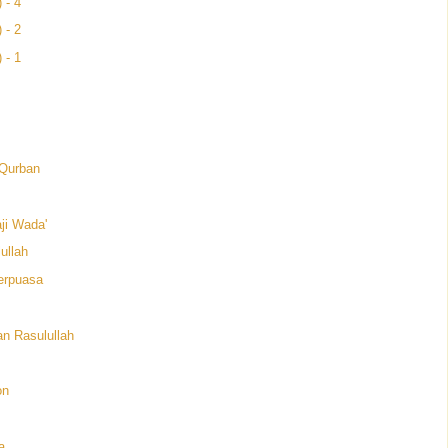
 - 4
 - 2
 - 1
 Qurban
ji Wada'
ullah
erpuasa
n Rasulullah
on
a