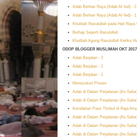
Adab Berhari Raya (Adab Al-'Ied) - 2
Adab Berhari Raya (Adab Al-'Ied) - 1
Khutbah Rasulullah pada Hari Raya
Berhaji Seperti Rasulullah
Khutbah Agung Rasulullah Ketika Ha
ODOP BLOGGER MUSLIMAH OKT 2017
Adab Berjalan - 3
Adab Berjalan - 2
Adab Berjalan - 1
Mensyukuri Proses
Adab di Dalam Perjalanan (As-Safar)
Adab di Dalam Perjalanan (As-Safar)
Keindahan Pasir TImbul di Raja Am
Adab di Dalam Perjalanan (As-Safar)
Adab di Dalam Perjalanan (As-Safar)
Adab di Dalam Perjalanan (As-Safar)