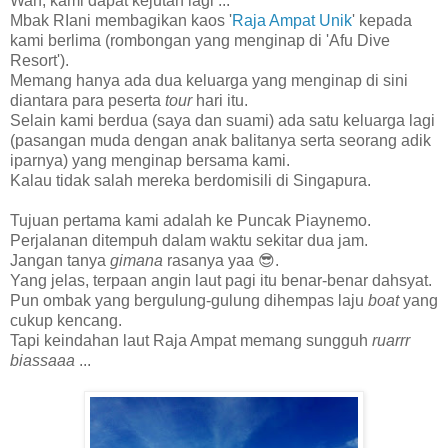
Wah, kami dapat kejutan lagi ...
Mbak RIani membagikan kaos '
Raja Ampat Unik
' kepada
kami berlima (rombongan yang menginap di 'Afu Dive
Resort').
Memang hanya ada dua keluarga yang menginap di sini
diantara para peserta
tour
hari itu.
Selain kami berdua (saya dan suami) ada satu keluarga lagi
(pasangan muda dengan anak balitanya serta seorang adik
iparnya) yang menginap bersama kami.
Kalau tidak salah mereka berdomisili di Singapura.
Tujuan pertama kami adalah ke Puncak Piaynemo.
Perjalanan ditempuh dalam waktu sekitar dua jam.
Jangan tanya
gimana
rasanya yaa 😎.
Yang jelas, terpaan angin laut pagi itu benar-benar dahsyat.
Pun ombak yang bergulung-gulung dihempas laju
boat
yang
cukup kencang.
Tapi keindahan laut Raja Ampat memang sungguh
ruarrr
biassaaa
...